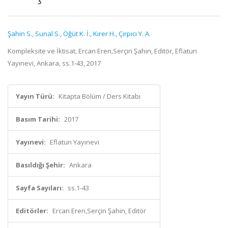
Şahin S.
,
Sunal S.
,
Öğüt K. İ.
,
Kırer H.
,
Çırpıcı Y. A.
Kompleksite ve İktisat, Ercan Eren,Serçin Şahin, Editör, Eflatun
Yayınevi, Ankara, ss.1-43, 2017
Yayın Türü:
Kitapta Bölüm / Ders Kitabı
Basım Tarihi:
2017
Yayınevi:
Eflatun Yayınevi
Basıldığı Şehir:
Ankara
Sayfa Sayıları:
ss.1-43
Editörler:
Ercan Eren,Serçin Şahin, Editör