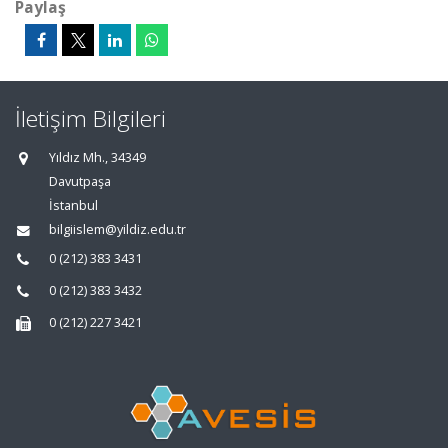
Paylaş
İletişim Bilgileri
Yıldız Mh., 34349
Davutpaşa
İstanbul
bilgiislem@yildiz.edu.tr
0 (212) 383 3431
0 (212) 383 3432
0 (212) 227 3421