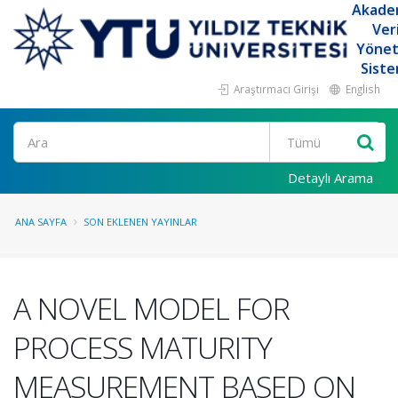
Akade
Ver
Yöne
Siste
Araştırmacı Girişi
English
Ara
Detaylı Arama
ANA SAYFA
SON EKLENEN YAYINLAR
A NOVEL MODEL FOR
PROCESS MATURITY
MEASUREMENT BASED ON