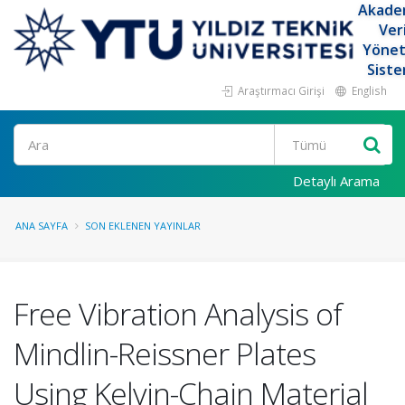
Akade
Ver
Yöne
Siste
Araştırmacı Girişi
English
Ara
Detaylı Arama
ANA SAYFA
SON EKLENEN YAYINLAR
Free Vibration Analysis of
Mindlin-Reissner Plates
Using Kelvin-Chain Material