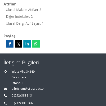
Atıflar
Ulusal Makale Atıfları: 5
Diğer İndeksler: 2
Ulusal Dergi Atıf Sayısı: 1
Paylaş
İletişim Bilgileri
Yıldız Mh., 34349
Davutpaşa
İstanbul
bilgiislem@yildiz.edu.tr
0 (212) 383 3431
0 (212) 383 3432