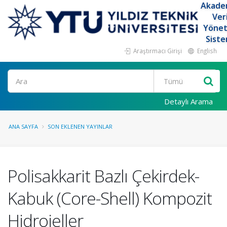
Akade
Ver
Yöne
Siste
Araştırmacı Girişi
English
Ara
Detaylı Arama
ANA SAYFA
SON EKLENEN YAYINLAR
Polisakkarit Bazlı Çekirdek-
Kabuk (Core-Shell) Kompozit
Hidrojeller