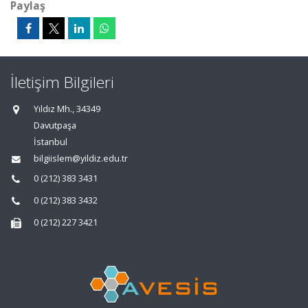
Paylaş
İletişim Bilgileri
Yıldız Mh., 34349
Davutpaşa
İstanbul
bilgiislem@yildiz.edu.tr
0 (212) 383 3431
0 (212) 383 3432
0 (212) 227 3421