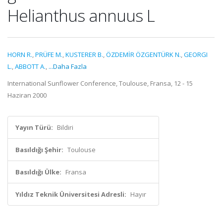
Helianthus annuus L
HORN R.
,
PRÜFE M.
,
KUSTERER B.
,
ÖZDEMİR ÖZGENTÜRK N.
,
GEORGI
L.
,
ABBOTT A.
,
...Daha Fazla
International Sunflower Conference, Toulouse, Fransa, 12 - 15
Haziran 2000
Yayın Türü:
Bildiri
Basıldığı Şehir:
Toulouse
Basıldığı Ülke:
Fransa
Yıldız Teknik Üniversitesi Adresli:
Hayır