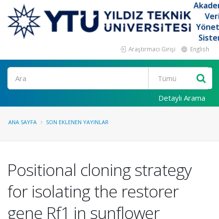
Akade
Ver
Yöne
Siste
Araştırmacı Girişi
English
Ara
Detaylı Arama
ANA SAYFA
SON EKLENEN YAYINLAR
Positional cloning strategy
for isolating the restorer
gene Rf1 in sunflower