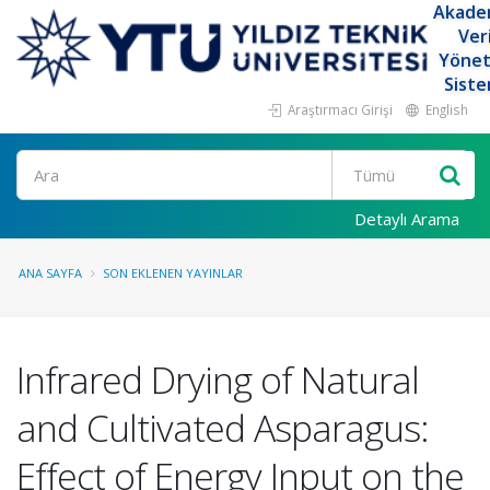
Akade
Ver
Yöne
Siste
Araştırmacı Girişi
English
Ara
Detaylı Arama
ANA SAYFA
SON EKLENEN YAYINLAR
Infrared Drying of Natural
and Cultivated Asparagus:
Effect of Energy Input on the