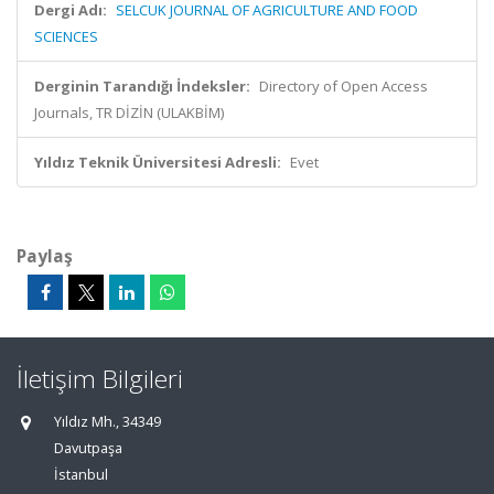
Dergi Adı:
SELCUK JOURNAL OF AGRICULTURE AND FOOD
SCIENCES
Derginin Tarandığı İndeksler:
Directory of Open Access
Journals, TR DİZİN (ULAKBİM)
Yıldız Teknik Üniversitesi Adresli:
Evet
Paylaş
İletişim Bilgileri
Yıldız Mh., 34349
Davutpaşa
İstanbul