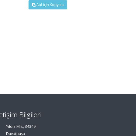
Atıf İçin Kopyala
letişim Bilgileri
Yıldız Mh., 34349
Davutpaşa