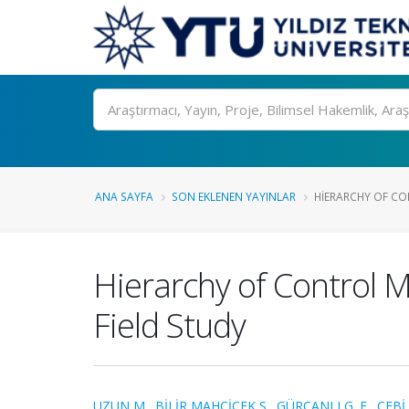
Ara
ANA SAYFA
SON EKLENEN YAYINLAR
HIERARCHY OF C
Hierarchy of Control 
Field Study
UZUN M.
,
BİLİR MAHÇİÇEK S.
,
GÜRCANLI G. E.
,
ÇEBİ 