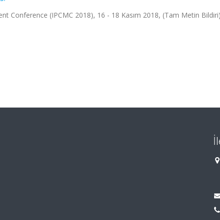
nt Conference (IPCMC 2018), 16 - 18 Kasım 2018, (Tam Metin Bildiri
İ