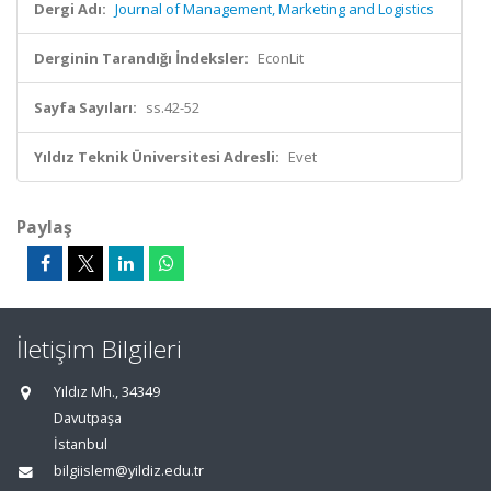
Dergi Adı:
Journal of Management, Marketing and Logistics
Derginin Tarandığı İndeksler:
EconLit
Sayfa Sayıları:
ss.42-52
Yıldız Teknik Üniversitesi Adresli:
Evet
Paylaş
İletişim Bilgileri
Yıldız Mh., 34349
Davutpaşa
İstanbul
bilgiislem@yildiz.edu.tr