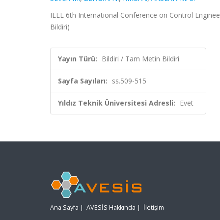
IEEE 6th International Conference on Control Engine
Bildiri)
Yayın Türü:
Bildiri / Tam Metin Bildiri
Sayfa Sayıları:
ss.509-515
Yıldız Teknik Üniversitesi Adresli:
Evet
Ana Sayfa
|
AVESİS Hakkında
|
İletişim