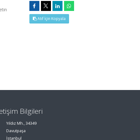
etin
Atıf İçin Kopyala
letişim Bilgileri
Yıldız Mh., 34349
Davutpaşa
İstanbul