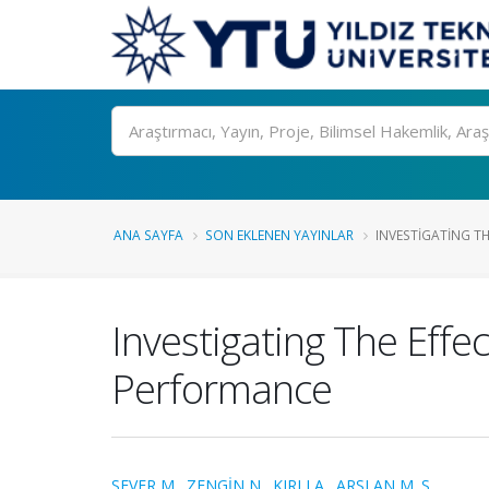
Ara
ANA SAYFA
SON EKLENEN YAYINLAR
INVESTIGATING TH
Investigating The Eff
Performance
SEVER M.
,
ZENGİN N.
,
KIRLI A.
,
ARSLAN M. S.