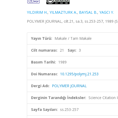
YILDIRIM H.
,
YILMAZTURK A.
,
BAYSAL B.
,
YAGCI Y.
POLYMER JOURNAL, cilt.21, sa.3, ss.253-257, 1989 (
Yayın Türü:
Makale / Tam Makale
Cilt numarası:
21
Sayı:
3
Basım Tarihi:
1989
Doi Numarası:
10.1295/polymj.21.253
Dergi Adı:
POLYMER JOURNAL
Derginin Tarandığı İndeksler:
Science Citation
Sayfa Sayıları:
ss.253-257