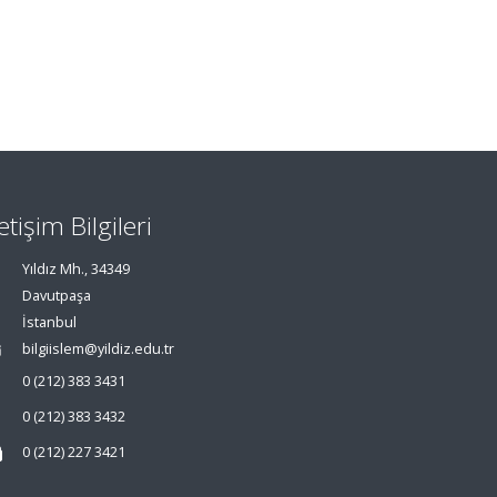
letişim Bilgileri
Yıldız Mh., 34349
Davutpaşa
İstanbul
bilgiislem@yildiz.edu.tr
0 (212) 383 3431
0 (212) 383 3432
0 (212) 227 3421