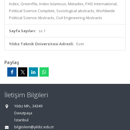
Index, Greenfile, Index Islamicus, Metadex, PAIS International,
Political Science Complete, Sociological abstracts, Worldwide
Political Science Abstracts, Civil Engineering Abstracts
Sayfa Sayıları:
ss.1
Yıldız Teknik Üniversitesi Adresli:
Evet
Paylaş
İletişim Bilgileri
Yıldız Mh., 34349
Davutpaşa
İstanbul
bilgiislem@yildiz.edu.tr