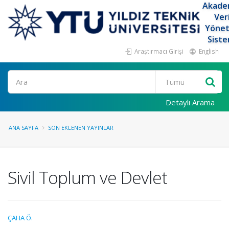
Akade
Ver
Yöne
Siste
Araştırmacı Girişi
English
Ara
Detaylı Arama
ANA SAYFA
SON EKLENEN YAYINLAR
Sivil Toplum ve Devlet
ÇAHA Ö.