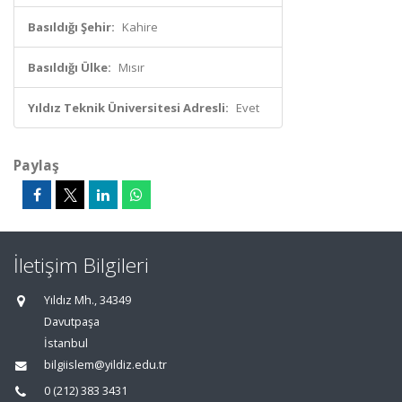
Basıldığı Şehir:
Kahire
Basıldığı Ülke:
Mısır
Yıldız Teknik Üniversitesi Adresli:
Evet
Paylaş
İletişim Bilgileri
Yıldız Mh., 34349
Davutpaşa
İstanbul
bilgiislem@yildiz.edu.tr
0 (212) 383 3431