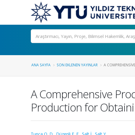
Ara
ANA SAYFA
SON EKLENEN YAYINLAR
A COMPREHENSIVE
A Comprehensive Proce
Production for Obtain
Tunca O. D.
,
Düzenli E. F.
,
Salt İ.
,
Salt Y.