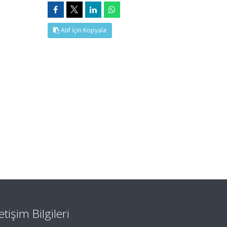
Atıf İçin Kopyala
letişim Bilgileri