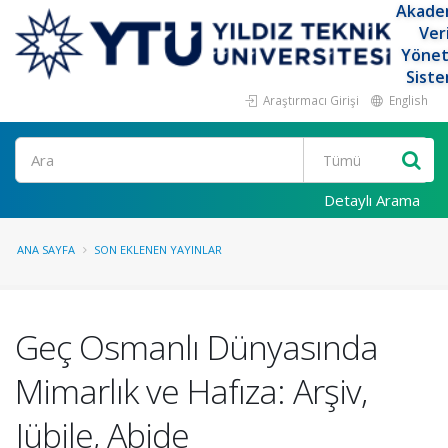
Akade
Ver
Yöne
Siste
Araştırmacı Girişi
English
Ara
Detaylı Arama
ANA SAYFA
SON EKLENEN YAYINLAR
Geç Osmanlı Dünyasında
Mimarlık ve Hafıza: Arşiv,
Jübile, Abide