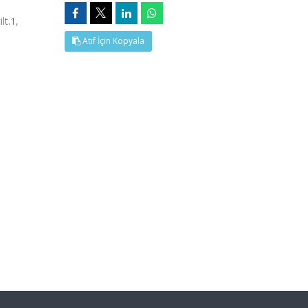
t.1,
Atıf İçin Kopyala