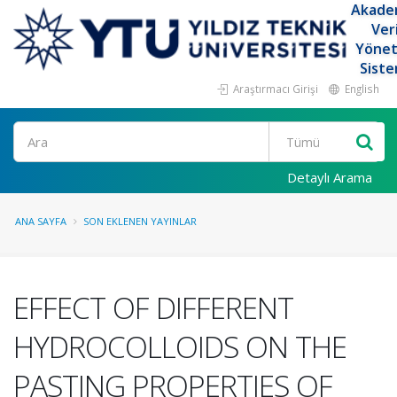
Akade
Ver
Yöne
Siste
Araştırmacı Girişi
English
Ara
Detaylı Arama
ANA SAYFA
SON EKLENEN YAYINLAR
EFFECT OF DIFFERENT
HYDROCOLLOIDS ON THE
PASTING PROPERTIES OF