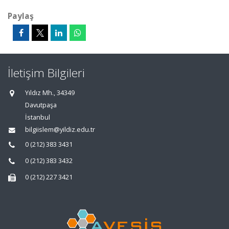
Paylaş
İletişim Bilgileri
Yıldız Mh., 34349
Davutpaşa
İstanbul
bilgiislem@yildiz.edu.tr
0 (212) 383 3431
0 (212) 383 3432
0 (212) 227 3421