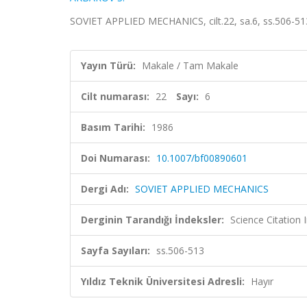
SOVIET APPLIED MECHANICS, cilt.22, sa.6, ss.506-51
Yayın Türü:
Makale / Tam Makale
Cilt numarası:
22
Sayı:
6
Basım Tarihi:
1986
Doi Numarası:
10.1007/bf00890601
Dergi Adı:
SOVIET APPLIED MECHANICS
Derginin Tarandığı İndeksler:
Science Citatio
Sayfa Sayıları:
ss.506-513
Yıldız Teknik Üniversitesi Adresli:
Hayır