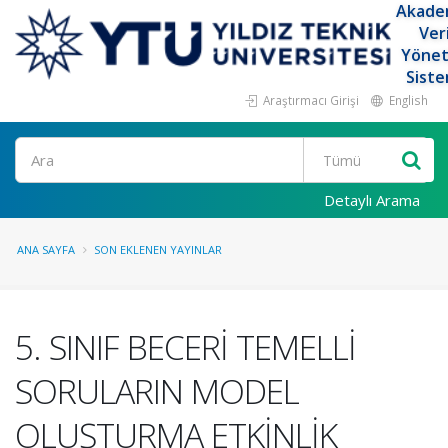
Akade
Ver
Yöne
Siste
Araştırmacı Girişi
English
Ara
Detaylı Arama
ANA SAYFA
SON EKLENEN YAYINLAR
5. SINIF BECERİ TEMELLİ
SORULARIN MODEL
OLUŞTURMA ETKİNLİK