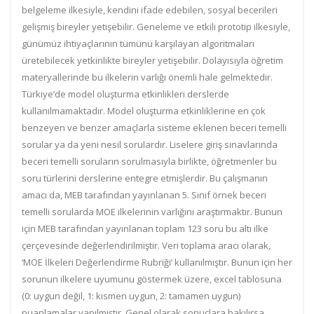
belgeleme ilkesiyle, kendini ifade edebilen, sosyal becerileri
gelişmiş bireyler yetişebilir. Geneleme ve etkili prototip ilkesiyle,
günümüz ihtiyaçlarının tümünü karşılayan algoritmaları
üretebilecek yetkinlikte bireyler yetişebilir. Dolayısıyla öğretim
materyallerinde bu ilkelerin varlığı önemli hale gelmektedir.
Türkiye’de model oluşturma etkinlikleri derslerde
kullanılmamaktadır. Model oluşturma etkinliklerine en çok
benzeyen ve benzer amaçlarla sisteme eklenen beceri temelli
sorular ya da yeni nesil sorulardır. Liselere giriş sınavlarında
beceri temelli soruların sorulmasıyla birlikte, öğretmenler bu
soru türlerini derslerine entegre etmişlerdir. Bu çalışmanın
amacı da, MEB tarafından yayınlanan 5. Sınıf örnek beceri
temelli sorularda MOE ilkelerinin varlığını araştırmaktır. Bunun
için MEB tarafından yayınlanan toplam 123 soru bu altı ilke
çerçevesinde değerlendirilmiştir. Veri toplama aracı olarak,
‘MOE İlkeleri Değerlendirme Rubriği’ kullanılmıştır. Bunun için her
sorunun ilkelere uyumunu göstermek üzere, excel tablosuna
(0: uygun değil, 1: kısmen uygun, 2: tamamen uygun)
puanlamalar yapılmıştır. Genel olarak sonuçlara bakılırsa,