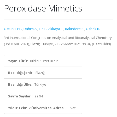
Peroxidase Mimetics
Öztürk Er E.
,
Dahim A.
,
Eid F.
,
Akkaya E.
,
Bakırdere S.
,
Özbek B.
3rd International Congress on Analytical and Bioanalytical Chemistry
(3rd ICABC 2021), Elazığ, Türkiye, 22 - 26 Mart 2021, ss.94, (Özet Bildiri)
Yayın Türü:
Bildiri / Özet Bildiri
Basıldığı Şehir:
Elazığ
Basıldığı Ülke:
Türkiye
Sayfa Sayıları:
ss.94
Yıldız Teknik Üniversitesi Adresli:
Evet