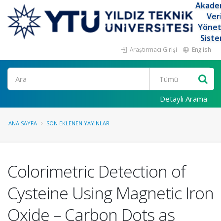
Akade
Ver
Yöne
Siste
Araştırmacı Girişi
English
Ara
Detaylı Arama
ANA SAYFA
SON EKLENEN YAYINLAR
Colorimetric Detection of
Cysteine Using Magnetic Iron
Oxide – Carbon Dots as