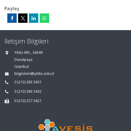
Paylaş
İletişim Bilgileri
Yıldız Mh., 34349
Davutpaşa
İstanbul
bilgiislem@yildiz.edu.tr
0 (212) 383 3431
0 (212) 383 3432
0 (212) 227 3421