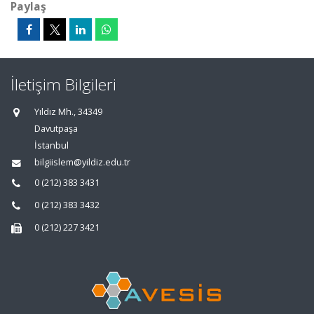
Paylaş
İletişim Bilgileri
Yıldız Mh., 34349
Davutpaşa
İstanbul
bilgiislem@yildiz.edu.tr
0 (212) 383 3431
0 (212) 383 3432
0 (212) 227 3421