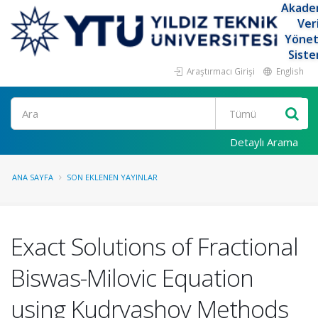
Akade
Ver
Yöne
Siste
Araştırmacı Girişi
English
Ara
Detaylı Arama
ANA SAYFA
SON EKLENEN YAYINLAR
Exact Solutions of Fractional
Biswas-Milovic Equation
using Kudryashov Methods