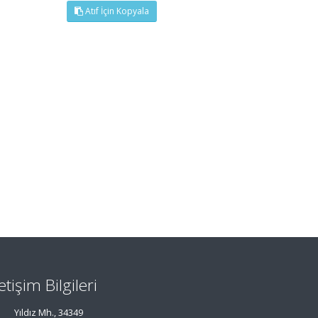
Atıf İçin Kopyala
letişim Bilgileri
Yıldız Mh., 34349