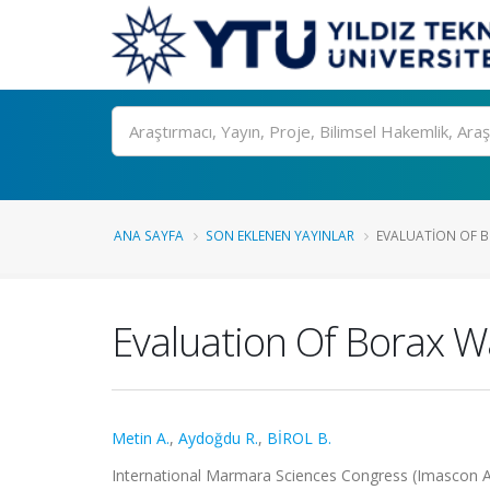
Ara
ANA SAYFA
SON EKLENEN YAYINLAR
EVALUATION OF B
Evaluation Of Borax W
Metin A.
,
Aydoğdu R.
,
BİROL B.
International Marmara Sciences Congress (Imascon Au