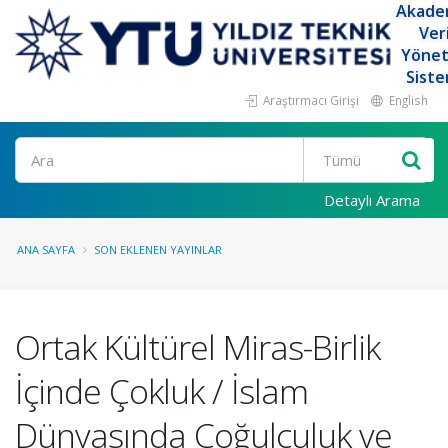
Akade
Ver
Yöne
Siste
Araştırmacı Girişi
English
Ara
Detaylı Arama
ANA SAYFA
SON EKLENEN YAYINLAR
Ortak Kültürel Miras-Birlik
İçinde Çokluk / İslam
Dünyasında Çoğulculuk ve