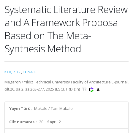
Systematic Literature Review
and A Framework Proposal
Based on The Meta-
Synthesis Method
KOÇ Z. G.
,
TUNA G.
Megaron / Yıldız Technical University Faculty of Architecture E-Journal,
cilt.20, sa.2, ss.263-277, 2025 (ESCI, TRDizin)
Yayın Türü:
Makale / Tam Makale
Cilt numarası:
20
Sayı:
2