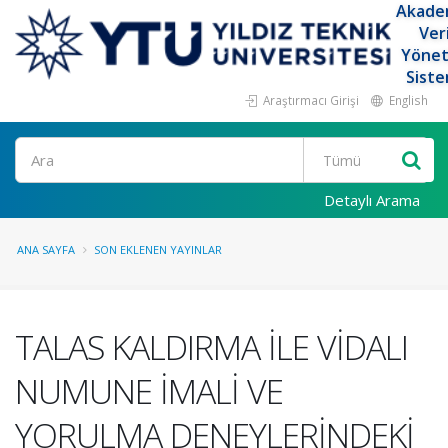
Akade
Ver
Yöne
Siste
Araştırmacı Girişi
English
Ara
Detaylı Arama
ANA SAYFA
SON EKLENEN YAYINLAR
TALAS KALDIRMA İLE VİDALI
NUMUNE İMALİ VE
YORULMA DENEYLERİNDEKİ