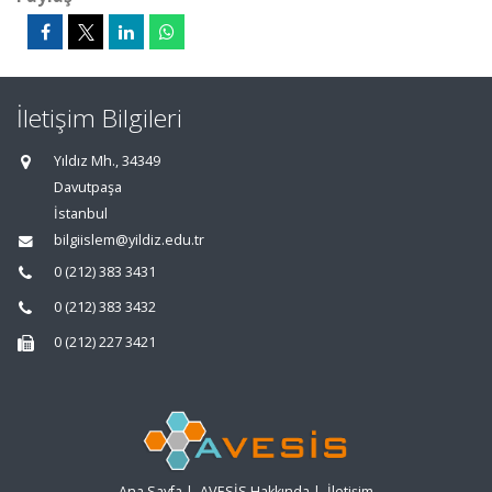
İletişim Bilgileri
Yıldız Mh., 34349
Davutpaşa
İstanbul
bilgiislem@yildiz.edu.tr
0 (212) 383 3431
0 (212) 383 3432
0 (212) 227 3421
Ana Sayfa
|
AVESİS Hakkında
|
İletişim