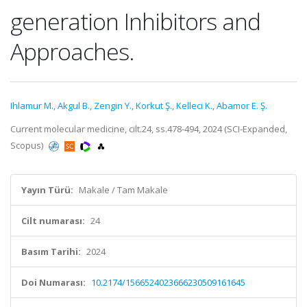
generation Inhibitors and
Approaches.
Ihlamur M.
,
Akgul B.
,
Zengin Y.
,
Korkut Ş.
,
Kelleci K.
,
Abamor E. Ş.
Current molecular medicine, cilt.24, ss.478-494, 2024 (SCI-Expanded,
Scopus)
Yayın Türü:
Makale / Tam Makale
Cilt numarası:
24
Basım Tarihi:
2024
Doi Numarası:
10.2174/1566524023666230509161645