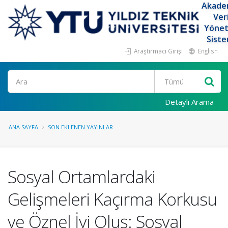
Akade
Ver
Yöne
Siste
Araştırmacı Girişi
English
Ara
Detaylı Arama
ANA SAYFA
SON EKLENEN YAYINLAR
Sosyal Ortamlardaki
Gelişmeleri Kaçırma Korkusu
ve Öznel İyi Oluş: Sosyal