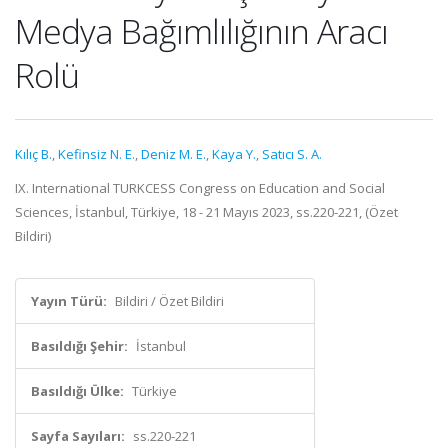
Medya Bağımlılığının Aracı
Rolü
Kılıç B.
,
Kefinsiz N. E.
,
Deniz M. E.
,
Kaya Y.
,
Satıcı S. A.
IX. International TURKCESS Congress on Education and Social
Sciences, İstanbul, Türkiye, 18 - 21 Mayıs 2023, ss.220-221, (Özet
Bildiri)
Yayın Türü:
Bildiri / Özet Bildiri
Basıldığı Şehir:
İstanbul
Basıldığı Ülke:
Türkiye
Sayfa Sayıları:
ss.220-221