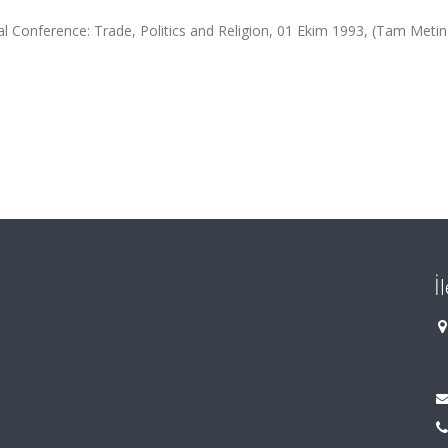
l Conference: Trade, Politics and Religion, 01 Ekim 1993, (Tam Metin B
İ