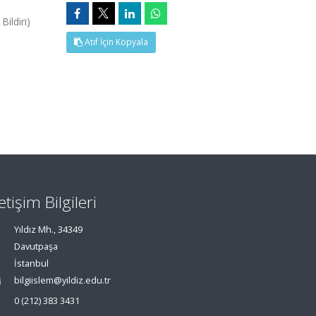
ildiri)
Atıf İçin Kopyala
letişim Bilgileri
Yıldız Mh., 34349
Davutpaşa
İstanbul
bilgiislem@yildiz.edu.tr
0 (212) 383 3431