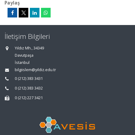
Paylaş
İletişim Bilgileri
Yıldız Mh., 34349
Davutpaşa
İstanbul
bilgiislem@yildiz.edu.tr
0 (212) 383 3431
0 (212) 383 3432
0 (212) 227 3421