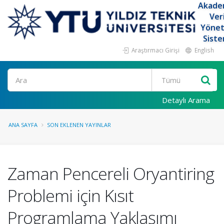
Akade
Ver
Yöne
Siste
Araştırmacı Girişi
English
Ara
Detaylı Arama
ANA SAYFA
SON EKLENEN YAYINLAR
Zaman Pencereli Oryantiring
Problemi için Kısıt
Programlama Yaklaşımı