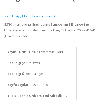
Işık E. E.
,
Ayyıldız E.
,
Taşkın Gümüş A.
IES’20 International Engineering Symposium | Engineering
Applications in Industry, İzmir, Türkiye, 05 Aralık 2020, ss.411-418,
(Tam Metin Bildiri)
Yayın Türü:
Bildiri / Tam Metin Bildiri
Basıldığı Şehir:
İzmir
Basıldığı Ülke:
Türkiye
Sayfa Sayıları:
ss.411-418
Yıldız Teknik Üniversitesi Adresli:
Evet