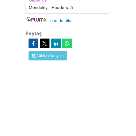
Mendeley - Readers:
5
-
see details
Paylaş
Atıf İçin Kopyala