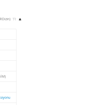
TRDizin)
BİM)
ksiyonu