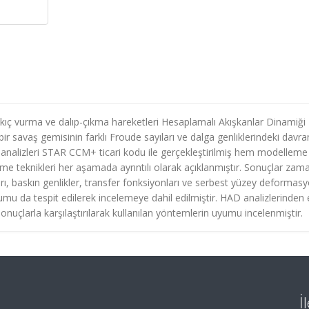
ş-kıç vurma ve dalıp-çıkma hareketleri Hesaplamalı Akışkanlar Dinamiği
r savaş gemisinin farklı Froude sayıları ve dalga genliklerindeki davran
analizleri STAR CCM+ ticari kodu ile gerçekleştirilmiş hem modelleme
me teknikleri her aşamada ayrıntılı olarak açıklanmıştır. Sonuçlar zam
arı, baskın genlikler, transfer fonksiyonları ve serbest yüzey deformasy
u da tespit edilerek incelemeye dahil edilmiştir. HAD analizlerinden 
sonuçlarla karşılaştırılarak kullanılan yöntemlerin uyumu incelenmiştir.
İ