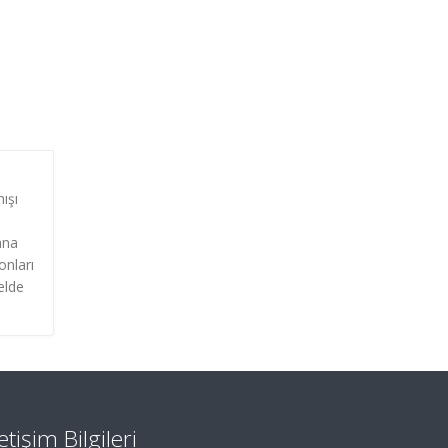
ışı
ana
onları
elde
letişim Bilgileri