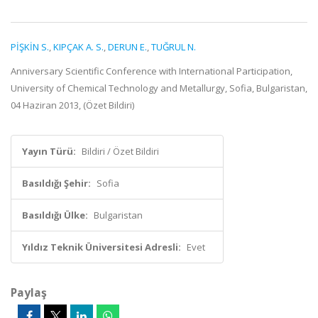
PİŞKİN S.
,
KIPÇAK A. S.
,
DERUN E.
,
TUĞRUL N.
Anniversary Scientific Conference with International Participation,
University of Chemical Technology and Metallurgy, Sofia, Bulgaristan,
04 Haziran 2013, (Özet Bildiri)
Yayın Türü:
Bildiri / Özet Bildiri
Basıldığı Şehir:
Sofia
Basıldığı Ülke:
Bulgaristan
Yıldız Teknik Üniversitesi Adresli:
Evet
Paylaş