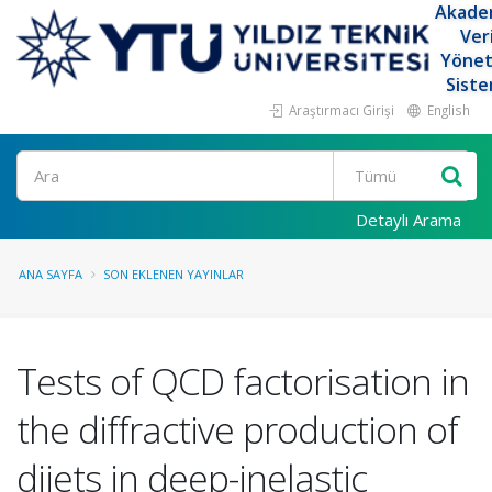
Akade
Ver
Yöne
Siste
Araştırmacı Girişi
English
Ara
Detaylı Arama
ANA SAYFA
SON EKLENEN YAYINLAR
Tests of QCD factorisation in
the diffractive production of
dijets in deep-inelastic