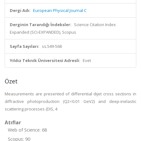
Dergi Adı:
European Physical Journal C
Derginin Tarandığı İndeksler:
Science Citation Index
Expanded (SCI-EXPANDED), Scopus
Sayfa Sayıları:
ss.549-568
Yıldız Teknik Üniversitesi Adresli:
Evet
Özet
Measurements are presented of differential dijet cross sections in
diffractive photoproduction (Q2<0.01 GeV2) and deep-inelastic
scattering processes (DIS, 4
Atıflar
Web of Science: 68
Scopus: 90