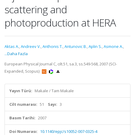
scattering and
photoproduction at HERA
Aktas A.
,
Andreev V.
,
Anthonis T.
,
Antunovic B.
,
Aplin S.
,
Asmone A.
,
...Daha Fazla
European Physical Journal C, cilt.51, sa.3, ss.549-568, 2007 (SCI-
Expanded, Scopus)
Yayın Türü:
Makale / Tam Makale
Cilt numarası:
51
Sayı:
3
Basım Tarihi:
2007
Doi Numarası:
10.1140/epjc/s10052-007-0325-4