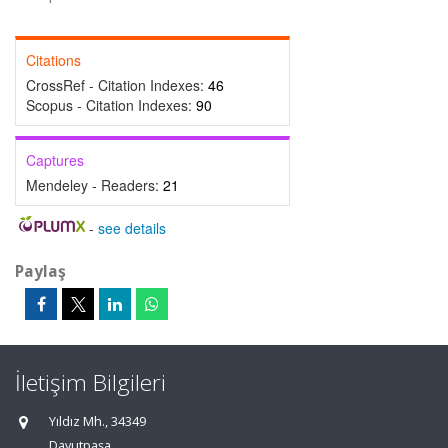
Citations
CrossRef - Citation Indexes:
46
Scopus - Citation Indexes:
90
Captures
Mendeley - Readers:
21
-
see details
Paylaş
İletişim Bilgileri
Yıldız Mh., 34349
Davutpaşa