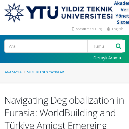
Akade
Ver
Yöne
Siste
Araştırmacı Girişi
English
Ara
Detaylı Arama
ANA SAYFA
SON EKLENEN YAYINLAR
Navigating Deglobalization in
Eurasia: WorldBuilding and
Türkiye Amidst Emerging