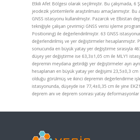
Etkili Afet Bölgesi olarak seçilmiştir. Bu çalışmada,
jeodezik yöntemlerle araştırılması amaçlanmıştır. Bu
GNSS istasyonu kullanılmıştır. Pazarcık ve Elbistan d
tekniğiyle çalışan çevrimiçi GNSS verisi işleme prog
Positioning) ile değerlendirilmiştir. 63 GNSS istasyo
değerlendirilmiş ve yer değiştirmeler hesaplanmıştır. 
sonucunda en büyük yatay yer değiştirme sırasıyla 4
düşey yer değiştirme ise 63,3±1,05 cm ile MLY1 istas
depremin meydana getirdiği yer değiştirmeler ayrı ayrı
hesaplanan en büyük yatay yer değişimi 23,5±0,3 cm 
olduğu görülmüş ve ikinci depremin değerlendirme işl
istasyonunda, düşeyde ise 77,4±0,35 cm ile yine EKZ1 
deprem anı ve deprem sonrası yatay deformasyonlar kull