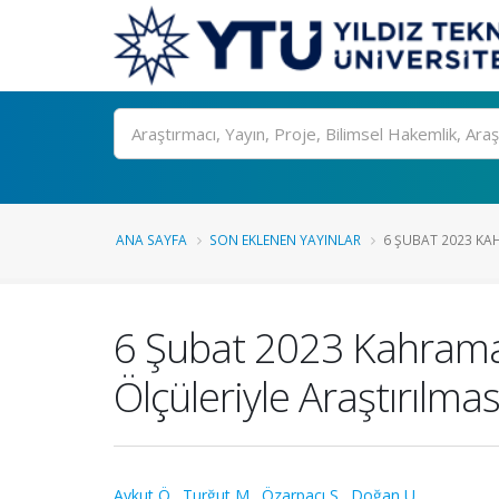
Ara
ANA SAYFA
SON EKLENEN YAYINLAR
6 ŞUBAT 2023 KA
6 Şubat 2023 Kahrama
Ölçüleriyle Araştırılmas
Aykut Ö.
,
Turğut M.
,
Özarpacı S.
,
Doğan U.