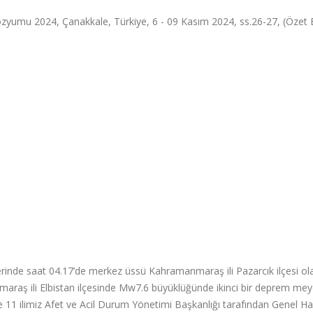
zyumu 2024, Çanakkale, Türkiye, 6 - 09 Kasım 2024, ss.26-27, (Özet Bi
inde saat 04.17’de merkez üssü Kahramanmaraş ili Pazarcık ilçesi ol
raş ili Elbistan ilçesinde Mw7.6 büyüklüğünde ikinci bir deprem me
e 11 ilimiz Afet ve Acil Durum Yönetimi Başkanlığı tarafından Genel H