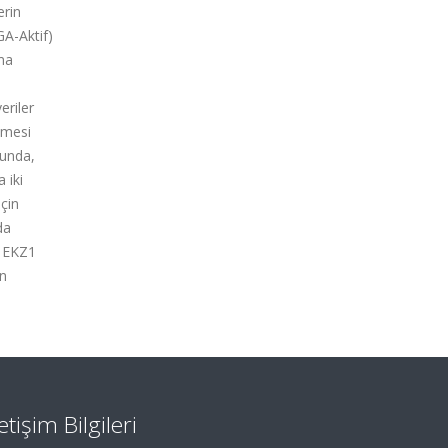
erin
GA-Aktif)
ma
eriler
lmesi
nunda,
 iki
çin
da
e EKZ1
en
letişim Bilgileri