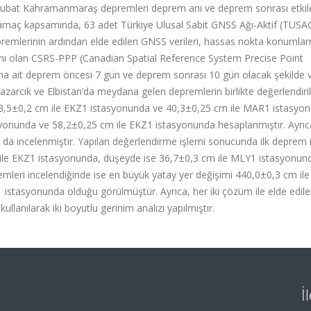
 6 Şubat Kahramanmaraş depremleri deprem anı ve deprem sonrası etkil
 amaç kapsamında, 63 adet Türkiye Ulusal Sabit GNSS Ağı-Aktif (TUSA
epremlerinin ardından elde edilen GNSS verileri, hassas nokta konumla
ramı olan CSRS-PPP (Canadian Spatial Reference System Precise Point
nuna ait deprem öncesi 7 gün ve deprem sonrası 10 gün olacak şekilde v
Pazarcık ve Elbistan’da meydana gelen depremlerin birlikte değerlendiri
63,5±0,2 cm ile EKZ1 istasyonunda ve 40,3±0,25 cm ile MAR1 istasyo
yonunda ve 58,2±0,25 cm ile EKZ1 istasyonunda hesaplanmıştır. Ayrıca
 da incelenmiştir. Yapılan değerlendirme işlemi sonucunda ilk deprem i
ile EKZ1 istasyonunda, düşeyde ise 36,7±0,3 cm ile MLY1 istasyonun
emleri incelendiğinde ise en büyük yatay yer değişimi 440,0±0,3 cm il
istasyonunda olduğu görülmüştür. Ayrıca, her iki çözüm ile elde edil
anılarak iki boyutlu gerinim analizi yapılmıştır.
İ