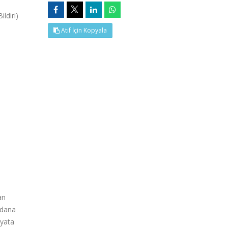
ldiri)
Atıf İçin Kopyala
an
ydana
ayata