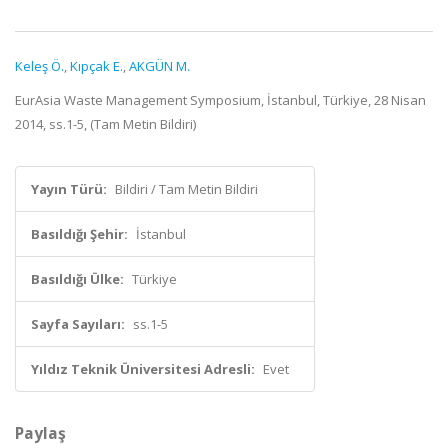
Keleş Ö.
,
Kıpçak E.
,
AKGÜN M.
EurAsia Waste Management Symposium, İstanbul, Türkiye, 28 Nisan
2014, ss.1-5, (Tam Metin Bildiri)
Yayın Türü:
Bildiri / Tam Metin Bildiri
Basıldığı Şehir:
İstanbul
Basıldığı Ülke:
Türkiye
Sayfa Sayıları:
ss.1-5
Yıldız Teknik Üniversitesi Adresli:
Evet
Paylaş