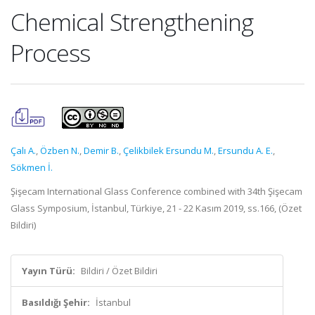
Chemical Strengthening
Process
Çalı A.
,
Özben N.
,
Demir B.
,
Çelikbilek Ersundu M.
,
Ersundu A. E.
,
Sökmen İ.
Şişecam International Glass Conference​ combined with 34th Şişecam
Glass Symposium, İstanbul, Türkiye, 21 - 22 Kasım 2019, ss.166, (Özet
Bildiri)
Yayın Türü:
Bildiri / Özet Bildiri
Basıldığı Şehir:
İstanbul