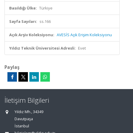
Basıldığı Ülke:
Türkiye
Sayfa Sayıları:
ss.166
Açık Arşiv Koleksiyonu:
AVESİS Açık Erişim Koleksiyonu
Yıldız Teknik Üniversitesi Adresli:
Evet
Paylaş
İletişim Bilgileri
Yıldız Mh., 34349
Davutpaşa
İstanbul