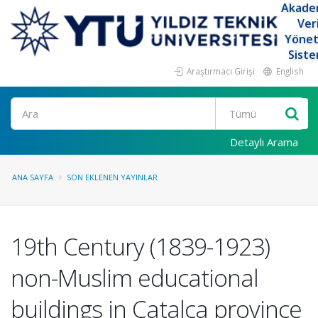
Akade
Ver
Yöne
Siste
Araştırmacı Girişi
English
Ara
Detaylı Arama
ANA SAYFA
SON EKLENEN YAYINLAR
19th Century (1839-1923)
non-Muslim educational
buildings in Çatalca province