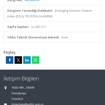
Dergi Adı:
MEGARON
Derginin Tarandığı İndeksler:
Emerging Sources Citation
Index (ESCI), TR DİZİN (ULAKBİM)
Sayfa Sayıları:
ss.287-311
Yıldız Teknik Üniversitesi Adresli:
Evet
Paylaş
İletişim Bilgileri
Yıldız Mh., 34349
Davutpaşa
İstanbul
bilgiislem@yildiz.edu.tr