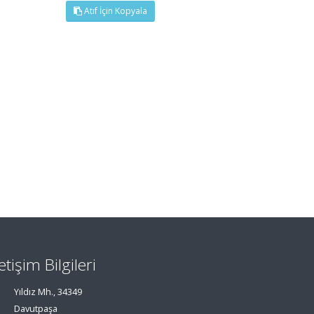
Atıf İçin Kopyala
letişim Bilgileri
Yıldız Mh., 34349
Davutpaşa