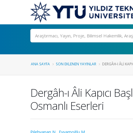
Ara
ANA SAYFA
SON EKLENEN YAYINLAR
DERGÂH-I ÂLI KAPI
Dergâh-ı Âli Kapıcı Baş
Osmanlı Eserleri
Pılehvarıan N.
,
Eyyamoğlu M.