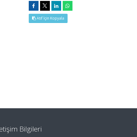
Atıf İçin Kopyala
letişim Bilgileri