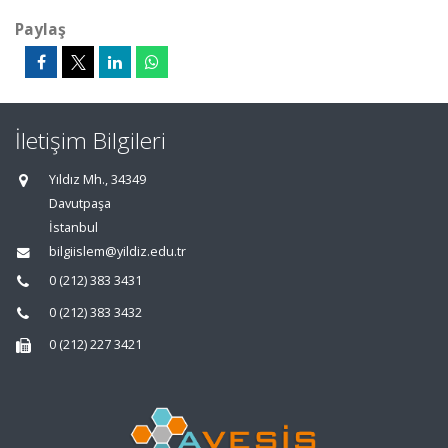
Paylaş
İletişim Bilgileri
Yıldız Mh., 34349
Davutpaşa
İstanbul
bilgiislem@yildiz.edu.tr
0 (212) 383 3431
0 (212) 383 3432
0 (212) 227 3421