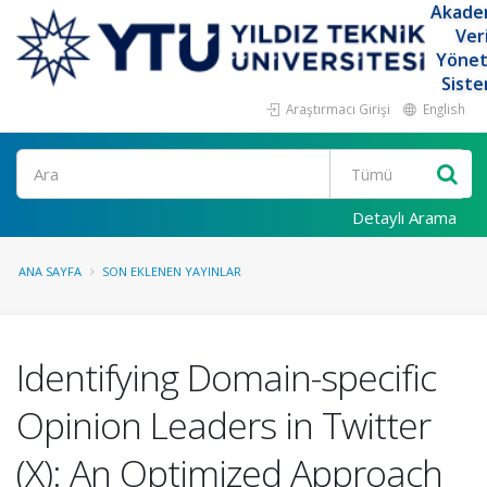
Akade
Ver
Yöne
Siste
Araştırmacı Girişi
English
Ara
Detaylı Arama
ANA SAYFA
SON EKLENEN YAYINLAR
Identifying Domain-specific
Opinion Leaders in Twitter
(X): An Optimized Approach