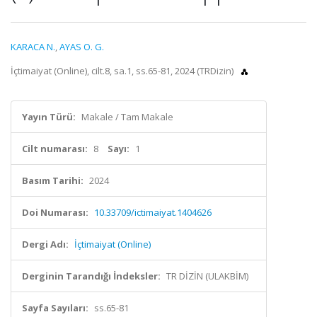
KARACA N.
,
AYAS O. G.
İçtimaiyat (Online), cilt.8, sa.1, ss.65-81, 2024 (TRDizin)
Yayın Türü:
Makale / Tam Makale
Cilt numarası:
8
Sayı:
1
Basım Tarihi:
2024
Doi Numarası:
10.33709/ictimaiyat.1404626
Dergi Adı:
İçtimaiyat (Online)
Derginin Tarandığı İndeksler:
TR DİZİN (ULAKBİM)
Sayfa Sayıları:
ss.65-81