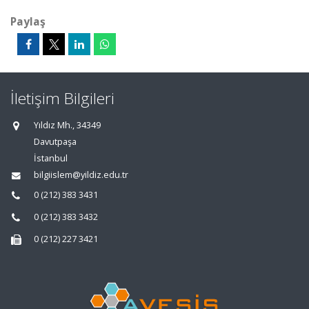
Paylaş
İletişim Bilgileri
Yıldız Mh., 34349
Davutpaşa
İstanbul
bilgiislem@yildiz.edu.tr
0 (212) 383 3431
0 (212) 383 3432
0 (212) 227 3421