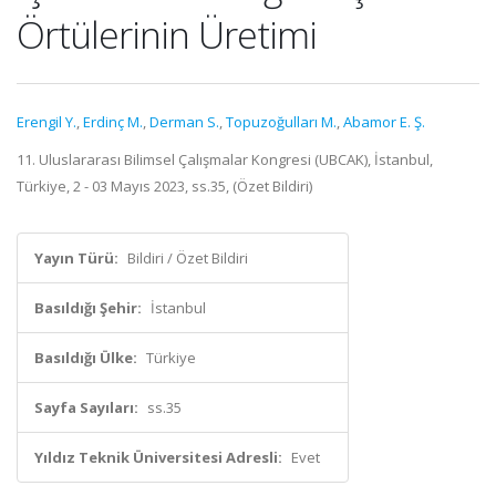
Örtülerinin Üretimi
Erengil Y.
,
Erdinç M.
,
Derman S.
,
Topuzoğulları M.
,
Abamor E. Ş.
11. Uluslararası Bilimsel Çalışmalar Kongresi (UBCAK), İstanbul,
Türkiye, 2 - 03 Mayıs 2023, ss.35, (Özet Bildiri)
Yayın Türü:
Bildiri / Özet Bildiri
Basıldığı Şehir:
İstanbul
Basıldığı Ülke:
Türkiye
Sayfa Sayıları:
ss.35
Yıldız Teknik Üniversitesi Adresli:
Evet