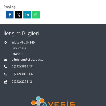
Paylaş
İletişim Bilgileri
Yıldız Mh., 34349
Davutpaşa
İstanbul
bilgiislem@yildiz.edu.tr
0 (212) 383 3431
0 (212) 383 3432
0 (212) 227 3421