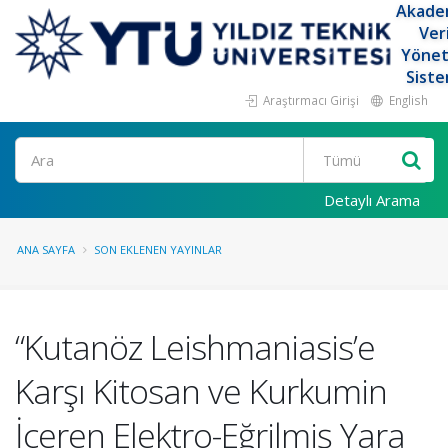
Akade
Ver
Yöne
Siste
Araştırmacı Girişi
English
Ara
Detaylı Arama
ANA SAYFA
SON EKLENEN YAYINLAR
“Kutanöz Leishmaniasis’e
Karşı Kitosan ve Kurkumin
İçeren Elektro-Eğrilmiş Yara