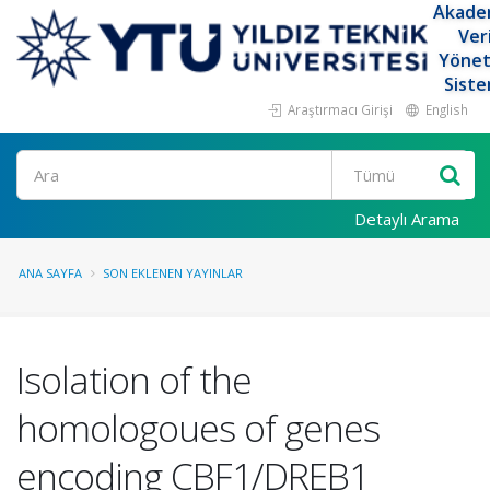
Akade
Ver
Yöne
Siste
Araştırmacı Girişi
English
Ara
Detaylı Arama
ANA SAYFA
SON EKLENEN YAYINLAR
Isolation of the
homologoues of genes
encoding CBF1/DREB1