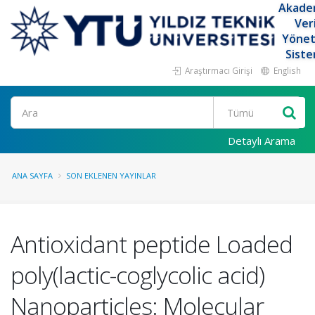
Akade
Ver
Yöne
Siste
Araştırmacı Girişi
English
Ara
Detaylı Arama
ANA SAYFA
SON EKLENEN YAYINLAR
Antioxidant peptide Loaded
poly(lactic-coglycolic acid)
Nanoparticles: Molecular