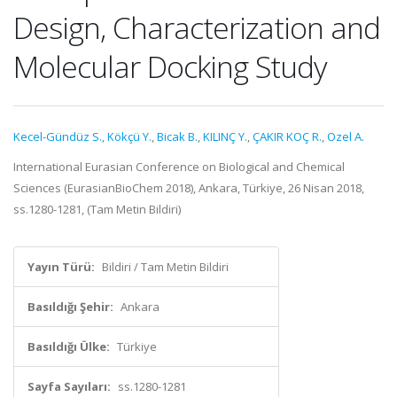
Design, Characterization and
Molecular Docking Study
Kecel-Gündüz S.
,
Kökçü Y.
,
Bicak B.
,
KILINÇ Y.
,
ÇAKIR KOÇ R.
,
Ozel A.
International Eurasian Conference on Biological and Chemical
Sciences (EurasianBioChem 2018), Ankara, Türkiye, 26 Nisan 2018,
ss.1280-1281, (Tam Metin Bildiri)
Yayın Türü:
Bildiri / Tam Metin Bildiri
Basıldığı Şehir:
Ankara
Basıldığı Ülke:
Türkiye
Sayfa Sayıları:
ss.1280-1281