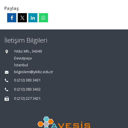
Paylaş
İletişim Bilgileri
Yıldız Mh., 34349
Davutpaşa
İstanbul
bilgiislem@yildiz.edu.tr
0 (212) 383 3431
0 (212) 383 3432
0 (212) 227 3421