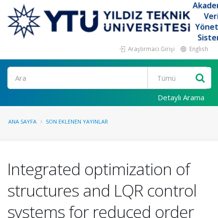
Akade
Ver
Yöne
Siste
Araştırmacı Girişi
English
Ara
Detaylı Arama
ANA SAYFA
SON EKLENEN YAYINLAR
Integrated optimization of
structures and LQR control
systems for reduced order