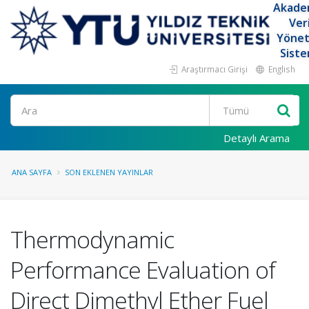
Akade
Ver
Yöne
Siste
Araştırmacı Girişi
English
Ara
Detaylı Arama
ANA SAYFA
SON EKLENEN YAYINLAR
Thermodynamic
Performance Evaluation of
Direct Dimethyl Ether Fuel